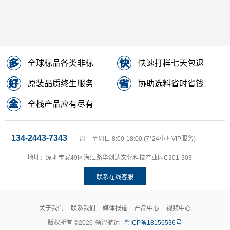
全球标品各类非标
快速打样七天包退
原装品质终生服务
协助选料省时省钱
全栈产品应有尽有
134-2443-7343
周一至周日 8:00-18:00 (7*24小时VIP服务)
地址：深圳宝安49区海汇路华创达文化科技产业园C301-303
联系在线客服
关于我们
联系我们
媒体报道
产品中心
视频中心
版权所有 ©2026-领智航远 |
粤ICP备18156536号