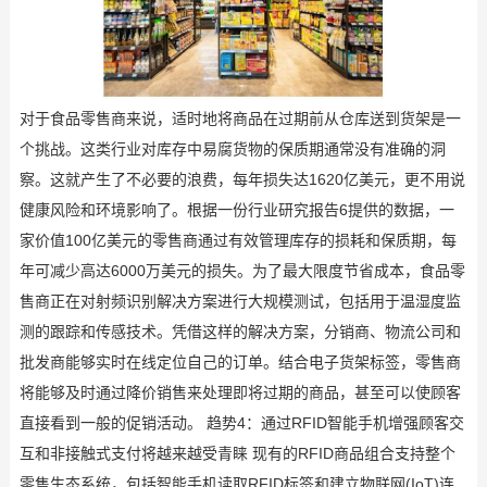
对于食品零售商来说，适时地将商品在过期前从仓库送到货架是一
个挑战。这类行业对库存中易腐货物的保质期通常没有准确的洞
察。这就产生了不必要的浪费，每年损失达1620亿美元，更不用说
健康风险和环境影响了。根据一份行业研究报告6提供的数据，一
家价值100亿美元的零售商通过有效管理库存的损耗和保质期，每
年可减少高达6000万美元的损失。为了最大限度节省成本，食品零
售商正在对射频识别解决方案进行大规模测试，包括用于温湿度监
测的跟踪和传感技术。凭借这样的解决方案，分销商、物流公司和
批发商能够实时在线定位自己的订单。结合电子货架标签，零售商
将能够及时通过降价销售来处理即将过期的商品，甚至可以使顾客
直接看到一般的促销活动。 趋势4：通过RFID智能手机增强顾客交
互和非接触式支付将越来越受青睐 现有的RFID商品组合支持整个
零售生态系统，包括智能手机读取RFID标签和建立物联网(IoT)连