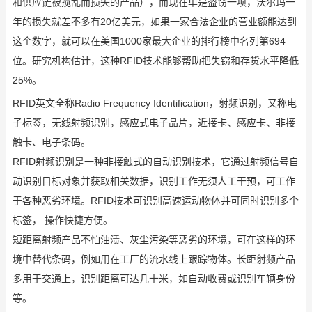
和供应链被搅乱而损失的产品），而现在单是盗窃一项，沃尔玛一
年的损失就差不多有20亿美元，如果一家合法企业的营业额能达到
这个数字，就可以在美国1000家最大企业的排行榜中名列第694
位。研究机构估计，这种RFID技术能够帮助把失窃和存货水平降低
25%。
RFID英文全称Radio Frequency Identification，射频识别，又称电
子标签，无线射频识别，感应式电子晶片，近接卡、感应卡、非接
触卡、电子条码。
RFID射频识别是一种非接触式的自动识别技术，它通过射频信号自
动识别目标对象并获取相关数据，识别工作无须人工干预，可工作
于各种恶劣环境。RFID技术可识别高速运动物体并可同时识别多个
标签， 操作快捷方便。
短距离射频产品不怕油渍、灰尘污染等恶劣的环境，可在这样的环
境中替代条码，例如用在工厂的流水线上跟踪物体。长距射频产品
多用于交通上，识别距离可达几十米，如自动收费或识别车辆身份
等。