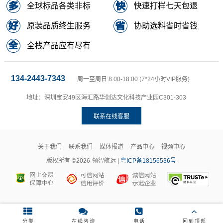
全球标品各类非标
快速打样七天包退
原装品质终生服务
协助选料省时省钱
全栈产品应有尽有
134-2443-7343
周一至周日 8:00-18:00 (7*24小时VIP服务)
地址：深圳宝安49区海汇路华创达文化科技产业园C301-303
联系在线客服
关于我们
联系我们
媒体报道
产品中心
视频中心
版权所有 ©2026-领智航远 |
粤ICP备18156536号
分类
在线咨询
电话
回到顶部