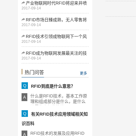
产业物联网时代RFID将迎来井喷
2017-09-14
式发展
RFID市场日臻成熟，无人零售将
2017-09-14
为下一增长点
RFID技术引领成物联网下一个风
2017-09-14
口
RFID成为物联网发展最关注的技
2017-09-14
术
热门问答
更多
Q
RFID到底是什么意思？
什么是RFID技术，基本工作原
A
理和组成部分是什么，是什么
让零售商如此推崇RFID，[...]
Q
有关RFID技术应用领域相关知
识百科
RFID技术的发展及应用RFID
A