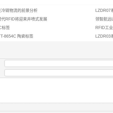
在冷链物流的前景分析
LZDR0
代RFID将迎来井喷式发展
领智航远L
C标签
RFID
T-8654C 陶瓷标签
LZDR0
：
：