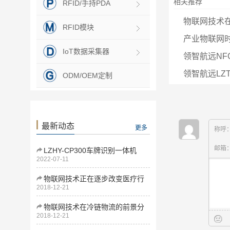
相关推荐
RFID/手持PDA
物联网技术
RFID模块
产业物联网时
IoT数据采集器
领智航远NF
领智航远LZT
ODM/OEM定制
最新动态
更多
称呼
邮箱
LZHY-CP300车牌识别一体机
2022-07-11
物联网技术正在逐步改变医疗行
2018-12-21
业
物联网技术在冷链物流的前景分
2018-12-21
析