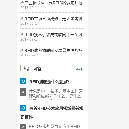
产业物联网时代RFID将迎来井喷
2017-09-14
式发展
RFID市场日臻成熟，无人零售将
2017-09-14
为下一增长点
RFID技术引领成物联网下一个风
2017-09-14
口
RFID成为物联网发展最关注的技
2017-09-14
术
热门问答
更多
Q
RFID到底是什么意思？
什么是RFID技术，基本工作原
A
理和组成部分是什么，是什么
让零售商如此推崇RFID，[...]
Q
有关RFID技术应用领域相关知
识百科
RFID技术的发展及应用RFID
A