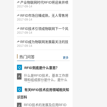
产业物联网时代RFID将迎来井喷
2017-09-14
式发展
RFID市场日臻成熟，无人零售将
2017-09-14
为下一增长点
RFID技术引领成物联网下一个风
2017-09-14
口
RFID成为物联网发展最关注的技
2017-09-14
术
热门问答
更多
Q
RFID到底是什么意思？
什么是RFID技术，基本工作原
A
理和组成部分是什么，是什么
让零售商如此推崇RFID，[...]
Q
有关RFID技术应用领域相关知
识百科
RFID技术的发展及应用RFID
A