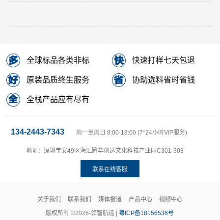
全球标品各类非标
快速打样七天包退
原装品质终生服务
协助选料省时省钱
全栈产品应有尽有
134-2443-7343
周一至周日 8:00-18:00 (7*24小时VIP服务)
地址：深圳宝安49区海汇路华创达文化科技产业园C301-303
联系在线客服
关于我们
联系我们
媒体报道
产品中心
视频中心
版权所有 ©2026-领智航远 |
粤ICP备18156536号