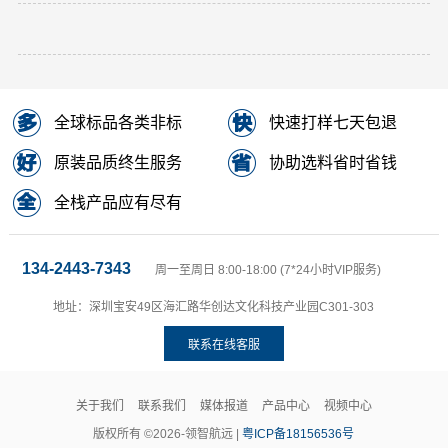
全球标品各类非标
快速打样七天包退
原装品质终生服务
协助选料省时省钱
全栈产品应有尽有
134-2443-7343
周一至周日 8:00-18:00 (7*24小时VIP服务)
地址：深圳宝安49区海汇路华创达文化科技产业园C301-303
联系在线客服
关于我们
联系我们
媒体报道
产品中心
视频中心
版权所有 ©2026-领智航远 |
粤ICP备18156536号