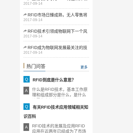
2017-09-14
式发展
RFID市场日臻成熟，无人零售将
2017-09-14
为下一增长点
RFID技术引领成物联网下一个风
2017-09-14
口
RFID成为物联网发展最关注的技
2017-09-14
术
热门问答
更多
Q
RFID到底是什么意思？
什么是RFID技术，基本工作原
A
理和组成部分是什么，是什么
让零售商如此推崇RFID，[...]
Q
有关RFID技术应用领域相关知
识百科
RFID技术的发展及应用RFID
A
应用在近两年已经成为了市场