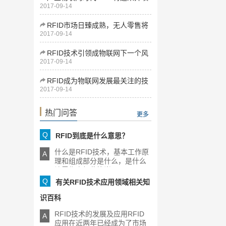
2017-09-14
式发展
RFID市场日臻成熟，无人零售将
2017-09-14
为下一增长点
RFID技术引领成物联网下一个风
2017-09-14
口
RFID成为物联网发展最关注的技
2017-09-14
术
热门问答
更多
Q
RFID到底是什么意思？
什么是RFID技术，基本工作原
A
理和组成部分是什么，是什么
让零售商如此推崇RFID，[...]
Q
有关RFID技术应用领域相关知
识百科
RFID技术的发展及应用RFID
A
应用在近两年已经成为了市场