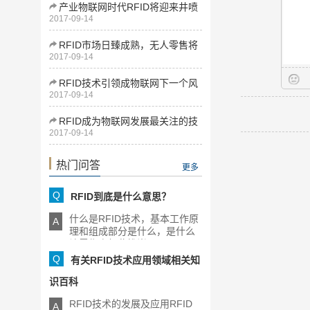
产业物联网时代RFID将迎来井喷
2017-09-14
式发展
RFID市场日臻成熟，无人零售将
2017-09-14
为下一增长点
RFID技术引领成物联网下一个风
2017-09-14
口
RFID成为物联网发展最关注的技
2017-09-14
术
热门问答
更多
Q
RFID到底是什么意思？
什么是RFID技术，基本工作原
A
理和组成部分是什么，是什么
让零售商如此推崇RFID，[...]
Q
有关RFID技术应用领域相关知
识百科
RFID技术的发展及应用RFID
A