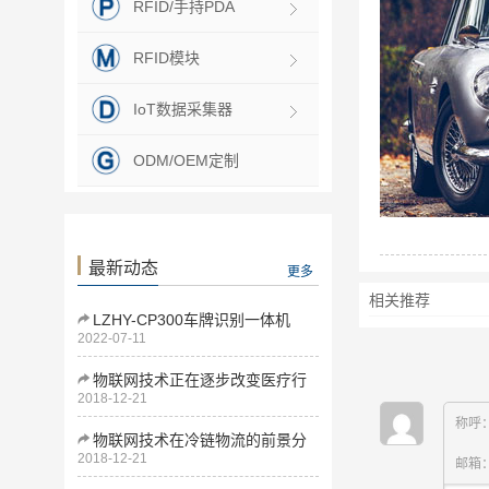
RFID/手持PDA
RFID模块
IoT数据采集器
ODM/OEM定制
最新动态
更多
相关推荐
LZHY-CP300车牌识别一体机
2022-07-11
物联网技术正在逐步改变医疗行
2018-12-21
业
称呼
物联网技术在冷链物流的前景分
2018-12-21
析
邮箱