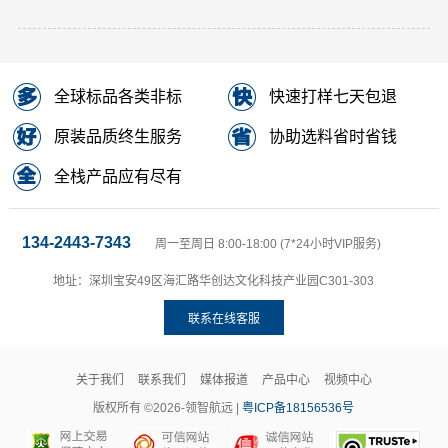
全球标品各类非标
快速打样七天包退
原装品质终生服务
协助选料省时省钱
全栈产品应有尽有
134-2443-7343
周一至周日 8:00-18:00 (7*24小时VIP服务)
地址：深圳宝安49区海汇路华创达文化科技产业园C301-303
联系在线客服
关于我们
联系我们
媒体报道
产品中心
视频中心
版权所有 ©2026-领智航远 |
粤ICP备18156536号