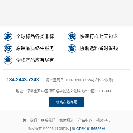
全球标品各类非标
快速打样七天包退
原装品质终生服务
协助选料省时省钱
全栈产品应有尽有
134-2443-7343
周一至周日 8:00-18:00 (7*24小时VIP服务)
地址：深圳宝安49区海汇路华创达文化科技产业园C301-303
联系在线客服
关于我们
联系我们
媒体报道
产品中心
视频中心
版权所有 ©2026-领智航远 |
粤ICP备18156536号