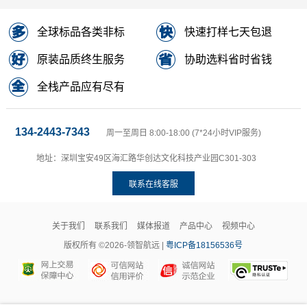
全球标品各类非标
快速打样七天包退
原装品质终生服务
协助选料省时省钱
全栈产品应有尽有
134-2443-7343
周一至周日 8:00-18:00 (7*24小时VIP服务)
地址：深圳宝安49区海汇路华创达文化科技产业园C301-303
联系在线客服
关于我们
联系我们
媒体报道
产品中心
视频中心
版权所有 ©2026-领智航远 |
粤ICP备18156536号