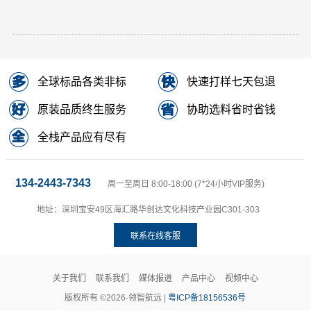
全球标品各类非标
快速打样七天包退
原装品质终生服务
协助选料省时省钱
全栈产品应有尽有
134-2443-7343
周一至周日 8:00-18:00 (7*24小时VIP服务)
地址：深圳宝安49区海汇路华创达文化科技产业园C301-303
联系在线客服
关于我们
联系我们
媒体报道
产品中心
视频中心
版权所有 ©2026-领智航远 |
粤ICP备18156536号