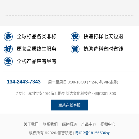
全球标品各类非标
快速打样七天包退
原装品质终生服务
协助选料省时省钱
全栈产品应有尽有
134-2443-7343
周一至周日 8:00-18:00 (7*24小时VIP服务)
地址：深圳宝安49区海汇路华创达文化科技产业园C301-303
联系在线客服
关于我们
联系我们
媒体报道
产品中心
视频中心
版权所有 ©2026-领智航远 |
粤ICP备18156536号