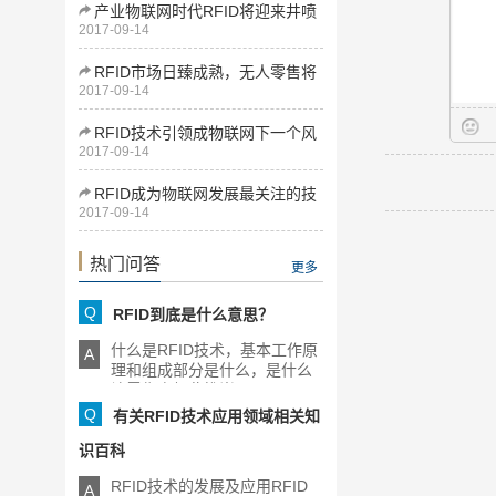
产业物联网时代RFID将迎来井喷
2017-09-14
式发展
RFID市场日臻成熟，无人零售将
2017-09-14
为下一增长点
RFID技术引领成物联网下一个风
2017-09-14
口
RFID成为物联网发展最关注的技
2017-09-14
术
热门问答
更多
Q
RFID到底是什么意思？
什么是RFID技术，基本工作原
A
理和组成部分是什么，是什么
让零售商如此推崇RFID，[...]
Q
有关RFID技术应用领域相关知
识百科
RFID技术的发展及应用RFID
A