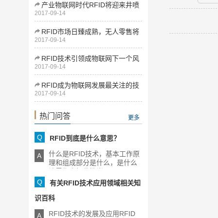
产业物联网时代RFID将迎来井喷
2017-09-14
式发展
RFID市场日臻成熟，无人零售将
2017-09-14
为下一增长点
RFID技术引领成物联网下一个风
2017-09-14
口
RFID成为物联网发展最关注的技
2017-09-14
术
热门问答
更多
Q
RFID到底是什么意思？
什么是RFID技术，基本工作原
A
理和组成部分是什么，是什么
让零售商如此推崇RFID，[...]
Q
有关RFID技术应用领域相关知
识百科
RFID技术的发展及应用RFID
A