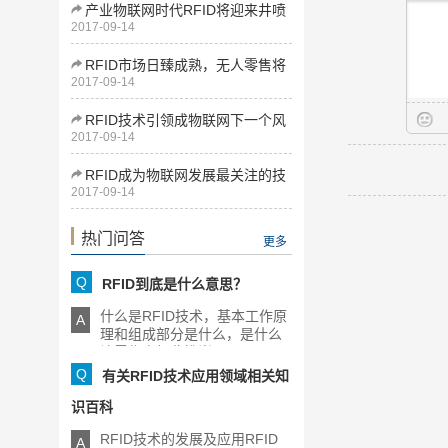
产业物联网时代RFID将迎来井喷
2017-09-14
式发展
RFID市场日臻成熟，无人零售将
2017-09-14
为下一增长点
RFID技术引领成物联网下一个风
2017-09-14
口
RFID成为物联网发展最关注的技
2017-09-14
术
热门问答
更多
Q
RFID到底是什么意思？
什么是RFID技术，基本工作原
A
理和组成部分是什么，是什么
让零售商如此推崇RFID，[...]
Q
有关RFID技术应用领域相关知
识百科
RFID技术的发展及应用RFID
A