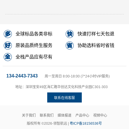
全球标品各类非标
快速打样七天包退
原装品质终生服务
协助选料省时省钱
全栈产品应有尽有
134-2443-7343
周一至周日 8:00-18:00 (7*24小时VIP服务)
地址：深圳宝安49区海汇路华创达文化科技产业园C301-303
联系在线客服
关于我们
联系我们
媒体报道
产品中心
视频中心
版权所有 ©2026-领智航远 |
粤ICP备18156536号