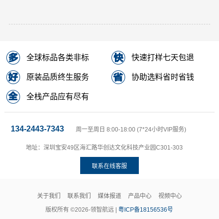
全球标品各类非标
快速打样七天包退
原装品质终生服务
协助选料省时省钱
全栈产品应有尽有
134-2443-7343
周一至周日 8:00-18:00 (7*24小时VIP服务)
地址：深圳宝安49区海汇路华创达文化科技产业园C301-303
联系在线客服
关于我们
联系我们
媒体报道
产品中心
视频中心
版权所有 ©2026-领智航远 |
粤ICP备18156536号