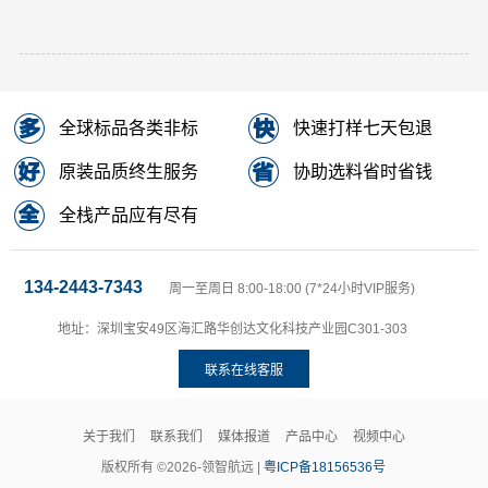
全球标品各类非标
快速打样七天包退
原装品质终生服务
协助选料省时省钱
全栈产品应有尽有
134-2443-7343
周一至周日 8:00-18:00 (7*24小时VIP服务)
地址：深圳宝安49区海汇路华创达文化科技产业园C301-303
联系在线客服
关于我们
联系我们
媒体报道
产品中心
视频中心
版权所有 ©2026-领智航远 |
粤ICP备18156536号