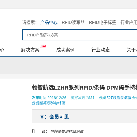
请搜索：
产品中心
RFID读写器
RFID电子标签
行业应
心
解决方案
成功案例
行业动态
关于
领智航远LZHR系列RFID/条码 DPM码手持
发布时间:2018/12/26
浏览次数:1831
分类:
IOT数据采集器
分类
性能超高频移动终端
￥：会员可见
样 品：
付押金提供样品测试