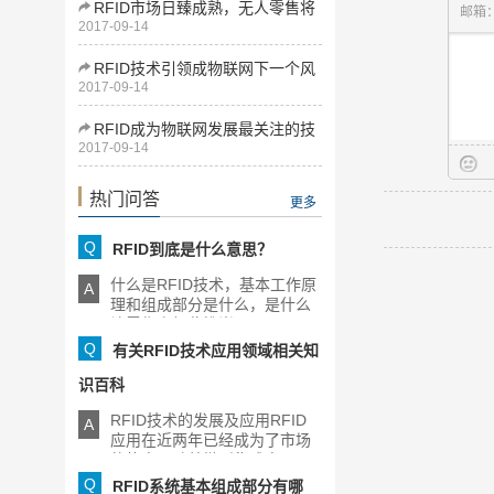
RFID市场日臻成熟，无人零售将
邮箱
2017-09-14
为下一增长点
RFID技术引领成物联网下一个风
2017-09-14
口
RFID成为物联网发展最关注的技
2017-09-14
术
热门问答
更多
Q
RFID到底是什么意思？
什么是RFID技术，基本工作原
A
理和组成部分是什么，是什么
让零售商如此推崇RFID，[...]
Q
有关RFID技术应用领域相关知
识百科
RFID技术的发展及应用RFID
A
应用在近两年已经成为了市场
的热点，随着微型集成电[...]
Q
RFID系统基本组成部分有哪