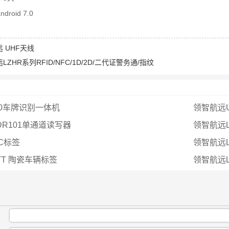
droid 7.0
 UHF天线
LZHR系列RFID/NFC/1D/2D/二代证警务通/指纹
300车牌识别一体机
领智航远
DR101单通道读写器
领智航远L
C标签
领智航远LZ
TT 陶瓷车辆标签
领智航远L
：