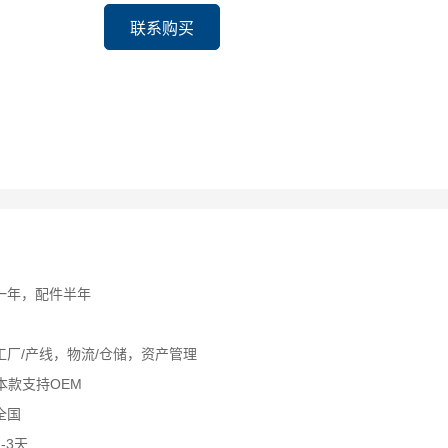
联系购买
机一年，配件半年
 工厂/产线，物流/仓储，资产管理
 本款支持OEM
全国
-3天