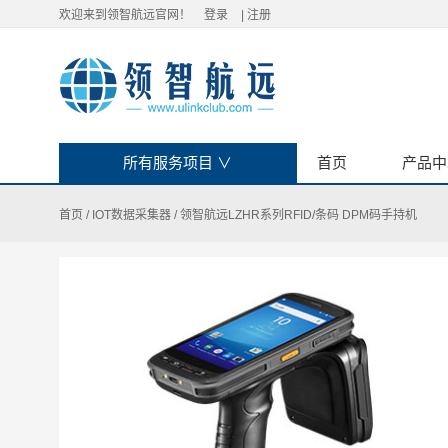
欢迎来到领智航远官网！
登录
|
注册
所有服务项目
∨
首页
产品中
首页
/
IOT数据采集器
/
领智航远LZHR系列RFID/条码 DPM码手持机