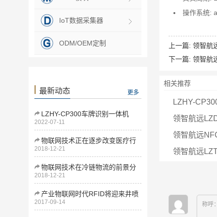
操作系统: an
IoT数据采集器
ODM/OEM定制
上一篇:
领智航远
下一篇:
领智航远
相关推荐
最新动态
更多
LZHY-CP
LZHY-CP300车牌识别一体机
领智航远LZ
2022-07-11
领智航远NF
物联网技术正在逐步改变医疗行
2018-12-21
业
领智航远LZ
物联网技术在冷链物流的前景分
2018-12-21
析
产业物联网时代RFID将迎来井喷
2017-09-14
式发展
称呼