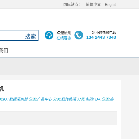
国际站点：
简体中文
English
用
欢迎使用
24小时热线电话
134 2443 7343
在线客服
我们
机
:
IOT数据采集器
分类:
产品中心
分类:
数传终端
分类:
条码PDA
分类:
高