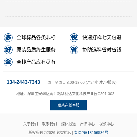
全球标品各类非标
快速打样七天包退
原装品质终生服务
协助选料省时省钱
全栈产品应有尽有
134-2443-7343
周一至周日 8:00-18:00 (7*24小时VIP服务)
地址：深圳宝安49区海汇路华创达文化科技产业园C301-303
联系在线客服
关于我们
联系我们
媒体报道
产品中心
视频中心
版权所有 ©2026-领智航远 |
粤ICP备18156536号