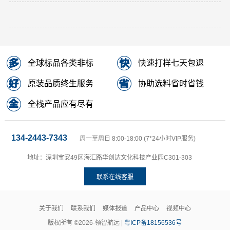
全球标品各类非标
快速打样七天包退
原装品质终生服务
协助选料省时省钱
全栈产品应有尽有
134-2443-7343
周一至周日 8:00-18:00 (7*24小时VIP服务)
地址：深圳宝安49区海汇路华创达文化科技产业园C301-303
联系在线客服
关于我们
联系我们
媒体报道
产品中心
视频中心
版权所有 ©2026-领智航远 |
粤ICP备18156536号