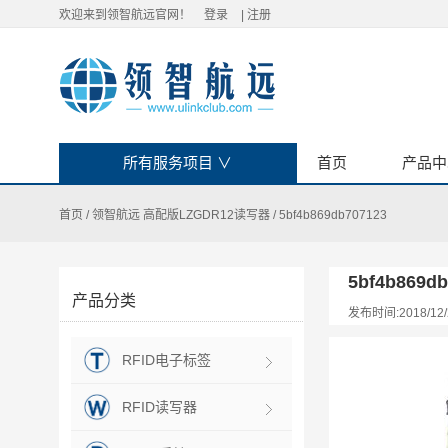
欢迎来到领智航远官网！
登录
|
注册
所有服务项目
∨
首页
产品中
首页
/
领智航远 高配版LZGDR12读写器
/
5bf4b869db707123
5bf4b869db
产品分类
发布时间:2018/12/
RFID电子标签
RFID读写器