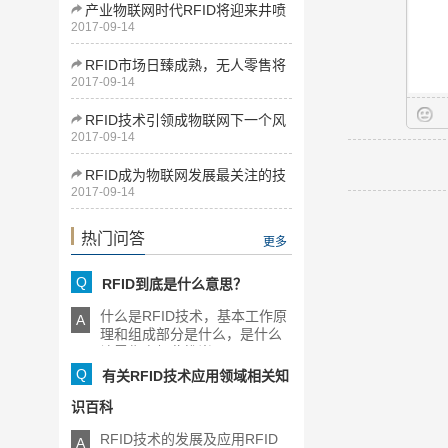
产业物联网时代RFID将迎来井喷
2017-09-14
式发展
RFID市场日臻成熟，无人零售将
2017-09-14
为下一增长点
RFID技术引领成物联网下一个风
2017-09-14
口
RFID成为物联网发展最关注的技
2017-09-14
术
热门问答
更多
Q
RFID到底是什么意思？
什么是RFID技术，基本工作原
A
理和组成部分是什么，是什么
让零售商如此推崇RFID，[...]
Q
有关RFID技术应用领域相关知
识百科
RFID技术的发展及应用RFID
A