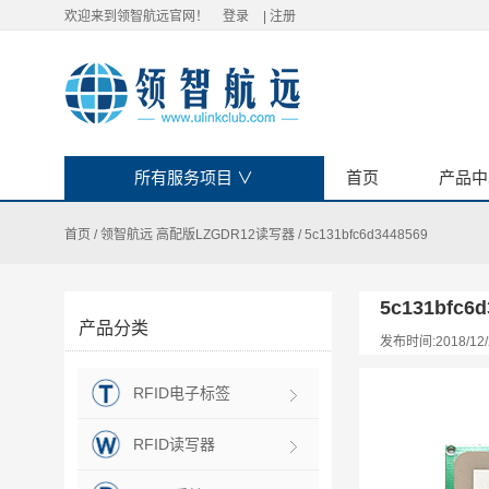
欢迎来到领智航远官网！
登录
|
注册
所有服务项目
∨
首页
产品中
首页
/
领智航远 高配版LZGDR12读写器
/
5c131bfc6d3448569
5c131bfc6d
产品分类
发布时间:2018/12/
RFID电子标签
RFID读写器