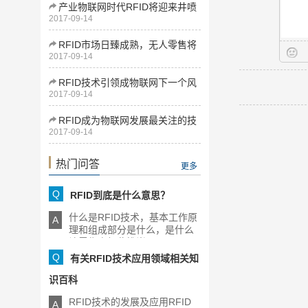
产业物联网时代RFID将迎来井喷
2017-09-14
式发展
RFID市场日臻成熟，无人零售将
2017-09-14
为下一增长点
RFID技术引领成物联网下一个风
2017-09-14
口
RFID成为物联网发展最关注的技
2017-09-14
术
热门问答
更多
Q
RFID到底是什么意思？
什么是RFID技术，基本工作原
A
理和组成部分是什么，是什么
让零售商如此推崇RFID，[...]
Q
有关RFID技术应用领域相关知
识百科
RFID技术的发展及应用RFID
A