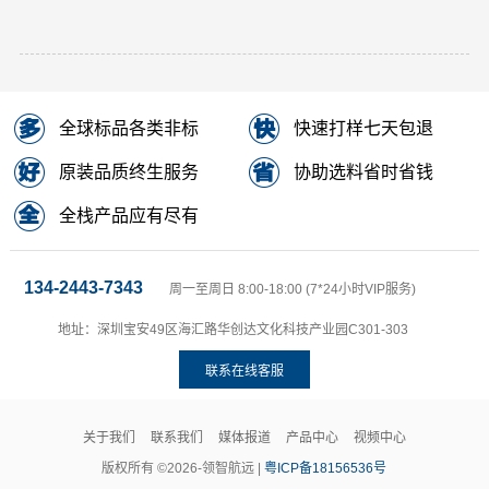
全球标品各类非标
快速打样七天包退
原装品质终生服务
协助选料省时省钱
全栈产品应有尽有
134-2443-7343
周一至周日 8:00-18:00 (7*24小时VIP服务)
地址：深圳宝安49区海汇路华创达文化科技产业园C301-303
联系在线客服
关于我们
联系我们
媒体报道
产品中心
视频中心
版权所有 ©2026-领智航远 |
粤ICP备18156536号