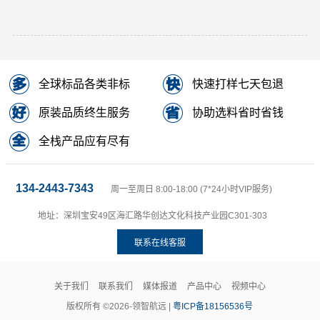
全球标品各类非标
快速打样七天包退
原装品质终生服务
协助选料省时省钱
全栈产品应有尽有
134-2443-7343
周一至周日 8:00-18:00 (7*24小时VIP服务)
地址：深圳宝安49区海汇路华创达文化科技产业园C301-303
联系在线客服
关于我们
联系我们
媒体报道
产品中心
视频中心
版权所有 ©2026-领智航远 |
粤ICP备18156536号