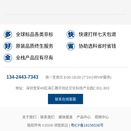
全球标品各类非标
快速打样七天包退
原装品质终生服务
协助选料省时省钱
全栈产品应有尽有
134-2443-7343
周一至周日 8:00-18:00 (7*24小时VIP服务)
地址：深圳宝安49区海汇路华创达文化科技产业园C301-303
联系在线客服
关于我们
联系我们
媒体报道
产品中心
视频中心
版权所有 ©2026-领智航远 |
粤ICP备18156536号