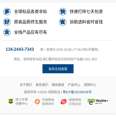
全球标品各类非标
快速打样七天包退
原装品质终生服务
协助选料省时省钱
全栈产品应有尽有
134-2443-7343
周一至周日 8:00-18:00 (7*24小时VIP服务)
地址：深圳宝安49区海汇路华创达文化科技产业园C301-303
联系在线客服
关于我们
联系我们
媒体报道
产品中心
视频中心
版权所有 ©2026-领智航远 |
粤ICP备18156536号