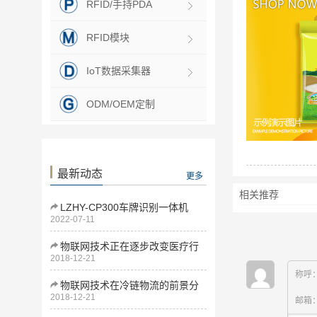
RFID/手持PDA
RFID模块
IoT数据采集器
ODM/OEM定制
最新动态
更多
相关推荐
LZHY-CP300车牌识别一体机
2022-07-11
物联网技术正在逐步改变医疗行
2018-12-21
业
称呼
物联网技术在冷链物流的前景分
2018-12-21
析
邮箱