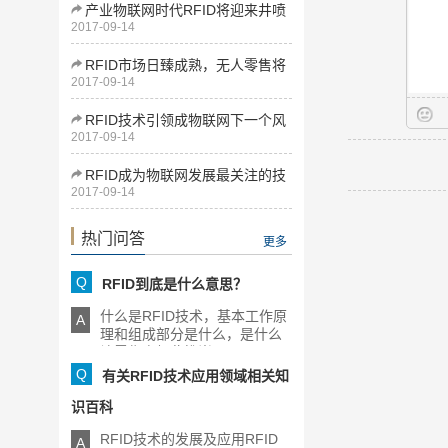
产业物联网时代RFID将迎来井喷
2017-09-14
式发展
RFID市场日臻成熟，无人零售将
2017-09-14
为下一增长点
RFID技术引领成物联网下一个风
2017-09-14
口
RFID成为物联网发展最关注的技
2017-09-14
术
热门问答
更多
Q
RFID到底是什么意思？
什么是RFID技术，基本工作原
A
理和组成部分是什么，是什么
让零售商如此推崇RFID，[...]
Q
有关RFID技术应用领域相关知
识百科
RFID技术的发展及应用RFID
A