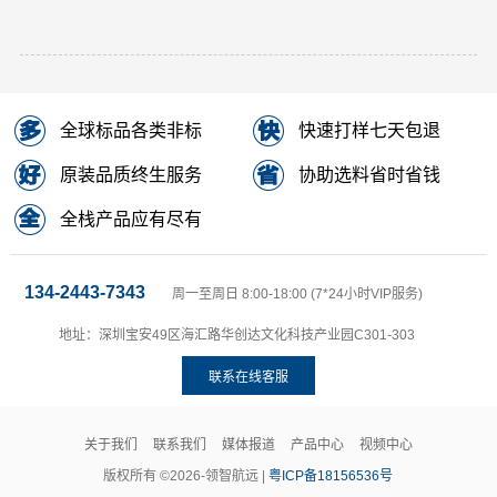
全球标品各类非标
快速打样七天包退
原装品质终生服务
协助选料省时省钱
全栈产品应有尽有
134-2443-7343
周一至周日 8:00-18:00 (7*24小时VIP服务)
地址：深圳宝安49区海汇路华创达文化科技产业园C301-303
联系在线客服
关于我们
联系我们
媒体报道
产品中心
视频中心
版权所有 ©2026-领智航远 |
粤ICP备18156536号