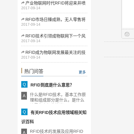
产业物联网时代RFID将迎来井喷
2017-09-14
式发展
RFID市场日臻成熟，无人零售将
2017-09-14
为下一增长点
RFID技术引领成物联网下一个风
2017-09-14
口
RFID成为物联网发展最关注的技
2017-09-14
术
热门问答
更多
Q
RFID到底是什么意思？
什么是RFID技术，基本工作原
A
理和组成部分是什么，是什么
让零售商如此推崇RFID，[...]
Q
有关RFID技术应用领域相关知
识百科
RFID技术的发展及应用RFID
A