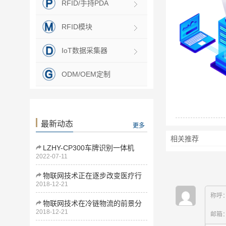
RFID/手持PDA
RFID模块
IoT数据采集器
ODM/OEM定制
最新动态
更多
相关推荐
LZHY-CP300车牌识别一体机
2022-07-11
物联网技术正在逐步改变医疗行
2018-12-21
业
称呼
物联网技术在冷链物流的前景分
2018-12-21
析
邮箱