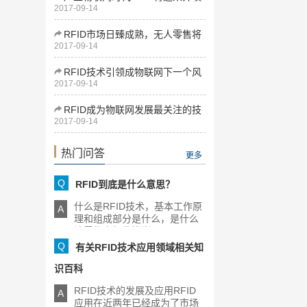
2017-09-14
式发展
RFID市场日臻成熟，无人零售将
2017-09-14
为下一增长点
RFID技术引领成物联网下一个风
2017-09-14
口
RFID成为物联网发展最关注的技
2017-09-14
术
热门问答
更多
Q
RFID到底是什么意思？
什么是RFID技术，基本工作原
A
理和组成部分是什么，是什么
让零售商如此推崇RFID，[...]
Q
有关RFID技术应用领域相关知
识百科
RFID技术的发展及应用RFID
A
应用在近两年已经成为了市场