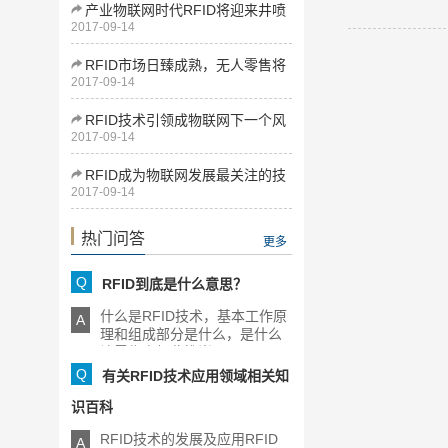
产业物联网时代RFID将迎来井喷
2017-09-14
式发展
RFID市场日臻成熟，无人零售将
2017-09-14
为下一增长点
RFID技术引领成物联网下一个风
2017-09-14
口
RFID成为物联网发展最关注的技
2017-09-14
术
热门问答
更多
Q
RFID到底是什么意思？
什么是RFID技术，基本工作原
A
理和组成部分是什么，是什么
让零售商如此推崇RFID，[...]
Q
有关RFID技术应用领域相关知
识百科
RFID技术的发展及应用RFID
A