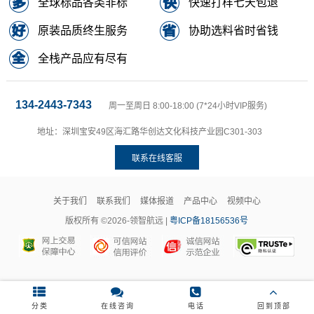
全球标品各类非标
快速打样七天包退
原装品质终生服务
协助选料省时省钱
全栈产品应有尽有
134-2443-7343
周一至周日 8:00-18:00 (7*24小时VIP服务)
地址：深圳宝安49区海汇路华创达文化科技产业园C301-303
联系在线客服
关于我们
联系我们
媒体报道
产品中心
视频中心
版权所有 ©2026-领智航远 |
粤ICP备18156536号
分类
在线咨询
电话
回到顶部