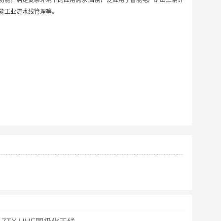
通讯功能，满足复杂环境下的应用需求,目前广泛应用于智能电厂矿山车辆计
能工业流水线管理等。