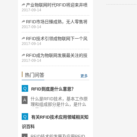
产业物联网时代RFID将迎来井喷
2017-09-14
式发展
RFID市场日臻成熟，无人零售将
2017-09-14
为下一增长点
RFID技术引领成物联网下一个风
2017-09-14
口
RFID成为物联网发展最关注的技
2017-09-14
术
热门问答
更多
Q
RFID到底是什么意思？
什么是RFID技术，基本工作原
A
理和组成部分是什么，是什么
让零售商如此推崇RFID，[...]
Q
有关RFID技术应用领域相关知
识百科
RFID技术的发展及应用RFID