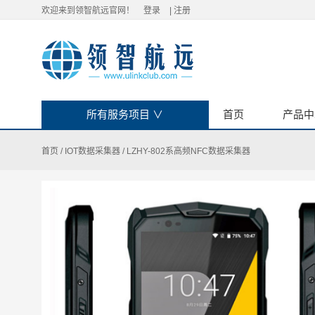
欢迎来到领智航远官网！
登录
|
注册
所有服务项目
∨
首页
产品中
首页
/
IOT数据采集器
/
LZHY-802系高频NFC数据采集器