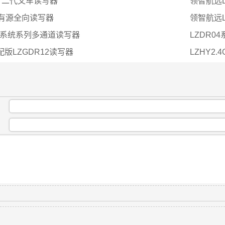
02 二代叉车读写器
领智航远L
4有源全向读写器
领智航远L
带系统系列多通道读写器
LZDR0
配版LZGDR12读写器
LZHY2
：
：