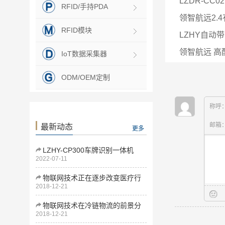
LZDR-CC
RFID/手持PDA
领智航远2.
RFID模块
LZHY自动
领智航远 高
IoT数据采集器
ODM/OEM定制
称呼
邮箱
最新动态
更多
LZHY-CP300车牌识别一体机
2022-07-11
物联网技术正在逐步改变医疗行
2018-12-21
业
物联网技术在冷链物流的前景分
2018-12-21
析