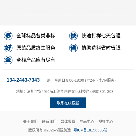
全球标品各类非标
快速打样七天包退
原装品质终生服务
协助选料省时省钱
全栈产品应有尽有
134-2443-7343
周一至周日 8:00-18:00 (7*24小时VIP服务)
地址：深圳宝安49区海汇路华创达文化科技产业园C301-303
联系在线客服
关于我们
联系我们
媒体报道
产品中心
视频中心
版权所有 ©2026-领智航远 |
粤ICP备18156536号