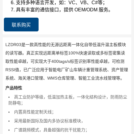
支持多种语言开发，如：VC、VB、C#等；
具有丰富的通信接口，提供 OEM/ODM 服务。
联系购买
LZDR03是一款高性能的无源远距离一体化自带低温升温主板模块
的读写器。真正实现远距离单标签100%快速读取或多标签密集读
取性能卓越，可实现大于400tags/s标签识别率性能卓越，可检测
RSSI值，已广泛应用于智能电厂矿山车辆计重管理系统、资产管理
系统、海关港口管理、WMS仓库管理、智能工业流水线管理等。
产品
特性
高工业防护等级，低温加热主板，一体化结构设计，防雨防尘
防静电；
内置高性能定制天线；
采用最新国际及国内多协议标准模块，
广谱跳频模式，具备超强的抗干扰能力；