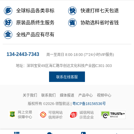
全球标品各类非标
快速打样七天包退
原装品质终生服务
协助选料省时省钱
全栈产品应有尽有
134-2443-7343
周一至周日 8:00-18:00 (7*24小时VIP服务)
地址：深圳宝安49区海汇路华创达文化科技产业园C301-303
联系在线客服
关于我们
联系我们
媒体报道
产品中心
视频中心
版权所有 ©2026-领智航远 |
粤ICP备18156536号