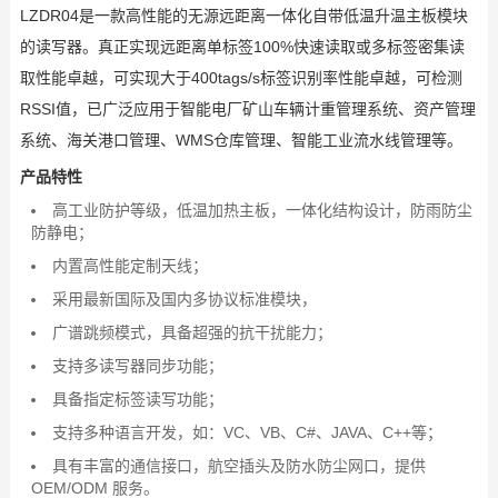
LZDR04是一款高性能的无源远距离一体化自带低温升温主板模块
的读写器。真正实现远距离单标签100%快速读取或多标签密集读
取性能卓越，可实现大于400tags/s标签识别率性能卓越，可检测
RSSI值，已广泛应用于智能电厂矿山车辆计重管理系统、资产管理
系统、海关港口管理、WMS仓库管理、智能工业流水线管理等。
产品
特性
高工业防护等级，低温加热主板，一体化结构设计，防雨防尘
防静电；
内置高性能定制天线；
采用最新国际及国内多协议标准模块，
广谱跳频模式，具备超强的抗干扰能力；
支持多读写器同步功能；
具备指定标签读写功能；
支持多种语言开发，如：VC、VB、C#、JAVA、C++等；
具有丰富的通信接口，航空插头及防水防尘网口，提供
OEM/ODM 服务。