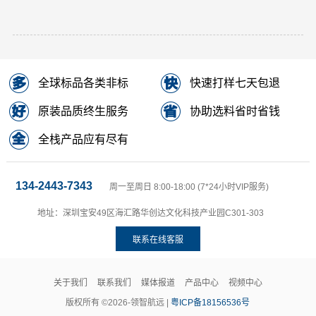
全球标品各类非标
快速打样七天包退
原装品质终生服务
协助选料省时省钱
全栈产品应有尽有
134-2443-7343
周一至周日 8:00-18:00 (7*24小时VIP服务)
地址：深圳宝安49区海汇路华创达文化科技产业园C301-303
联系在线客服
关于我们
联系我们
媒体报道
产品中心
视频中心
版权所有 ©2026-领智航远 |
粤ICP备18156536号