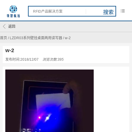
返回
首页
/
LZDR03系列壁挂桌面两用读写器
/
w-2
w-2
发布时间:2018/12/07
浏览次数:395