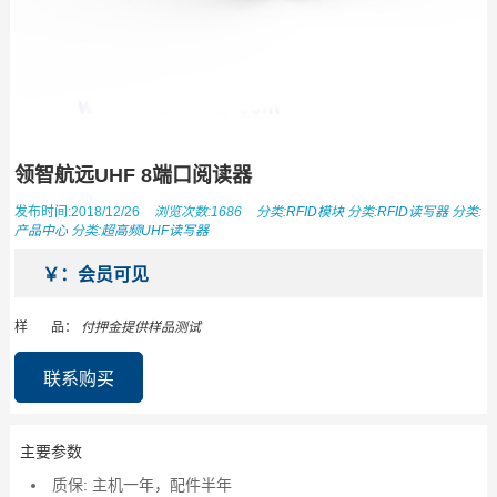
领智航远UHF 8端口阅读器
发布时间:2018/12/26
浏览次数:1686
分类:
RFID模块
分类:
RFID读写器
分类:
产品中心
分类:
超高频UHF读写器
￥：会员可见
样 品：
付押金提供样品测试
联系购买
主要参数
质保: 主机一年，配件半年