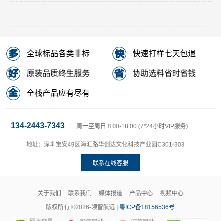
全球标品各类非标
快速打样七天包退
原装品质终生服务
协助选料省时省钱
全栈产品应有尽有
134-2443-7343
周一至周日 8:00-18:00 (7*24小时VIP服务)
地址：深圳宝安49区海汇路华创达文化科技产业园C301-303
联系在线客服
关于我们
联系我们
媒体报道
产品中心
视频中心
版权所有 ©2026-领智航远 |
粤ICP备18156536号