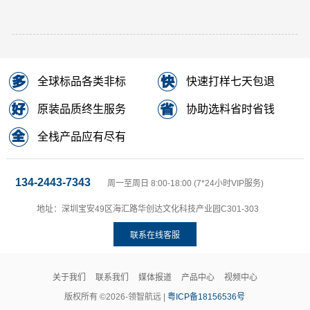
全球标品各类非标
快速打样七天包退
原装品质终生服务
协助选料省时省钱
全栈产品应有尽有
134-2443-7343
周一至周日 8:00-18:00 (7*24小时VIP服务)
地址：深圳宝安49区海汇路华创达文化科技产业园C301-303
联系在线客服
关于我们
联系我们
媒体报道
产品中心
视频中心
版权所有 ©2026-领智航远 |
粤ICP备18156536号